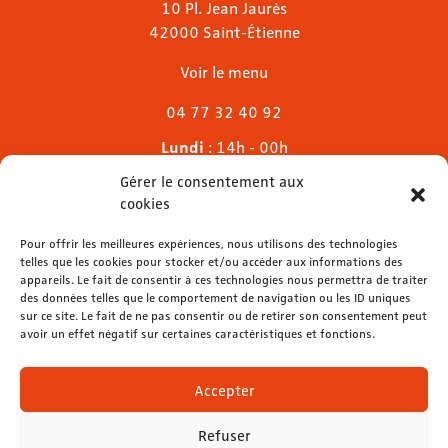
10 Pl. Jean Jaurès
42000 Saint-Étienne
Voir le menu
04 77 32 40 92
Lundi
: 14h - 00h
Mardi & mercredi
: 11h - 00h30
Gérer le consentement aux
Jeudi
: 11h - 1h
cookies
Vendredi & samedi
: 11h - 1h30
Dimanche
Pour offrir les meilleures expériences, nous utilisons des technologies
: 11h - 00h
telles que les cookies pour stocker et/ou accéder aux informations des
appareils. Le fait de consentir à ces technologies nous permettra de traiter
des données telles que le comportement de navigation ou les ID uniques
sur ce site. Le fait de ne pas consentir ou de retirer son consentement peut
avoir un effet négatif sur certaines caractéristiques et fonctions.
contact@lemelies.com
04 77 32 32 01
Accepter
Refuser