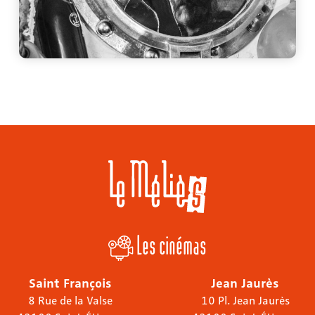
Les cinémas
Saint François
Jean Jaurès
8 Rue de la Valse
10 Pl. Jean Jaurès