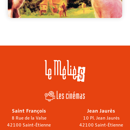
Les cinémas
Saint François
Jean Jaurès
8 Rue de la Valse
10 Pl. Jean Jaurès
42100 Saint-Étienne
42100 Saint-Étienne