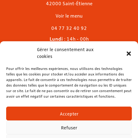
42000 Saint-Étienne
Voir le menu
04 77 32 40 92
Lundi
: 14h - 00h
Mardi & mercredi
: 11h - 00h30
Gérer le consentement aux
Jeudi
: 11h - 1h
cookies
Vendredi & samedi
: 11h - 1h30
Dimanche
Pour offrir les meilleures expériences, nous utilisons des technologies
: 11h - 00h
telles que les cookies pour stocker et/ou accéder aux informations des
appareils. Le fait de consentir à ces technologies nous permettra de traiter
des données telles que le comportement de navigation ou les ID uniques
sur ce site. Le fait de ne pas consentir ou de retirer son consentement peut
avoir un effet négatif sur certaines caractéristiques et fonctions.
contact@lemelies.com
04 77 32 32 01
Accepter
Refuser