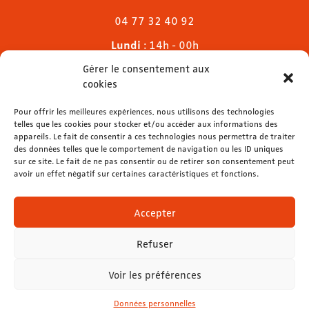
04 77 32 40 92
Lundi
: 14h - 00h
Mardi & mercredi
: 11h - 00h30
Gérer le consentement aux
Jeudi
: 11h - 1h
cookies
Vendredi & samedi
: 11h - 1h30
Pour offrir les meilleures expériences, nous utilisons des technologies
Dimanche
: 11h - 00h
telles que les cookies pour stocker et/ou accéder aux informations des
appareils. Le fait de consentir à ces technologies nous permettra de traiter
des données telles que le comportement de navigation ou les ID uniques
sur ce site. Le fait de ne pas consentir ou de retirer son consentement peut
avoir un effet négatif sur certaines caractéristiques et fonctions.
contact@lemelies.com
04 77 32 32 01
Accepter
Refuser
Voir les préférences
Mentions légales
-
Données personnelles
Données personnelles