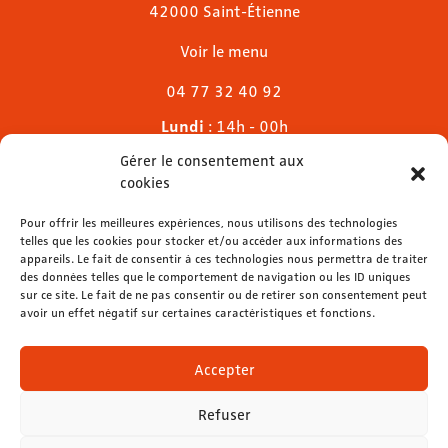
42000 Saint-Étienne
Voir le menu
04 77 32 40 92
Lundi
: 14h - 00h
Mardi & mercredi
: 11h - 00h30
Gérer le consentement aux
Jeudi
: 11h - 1h
cookies
Vendredi & samedi
: 11h - 1h30
Dimanche
Pour offrir les meilleures expériences, nous utilisons des technologies
: 11h - 00h
telles que les cookies pour stocker et/ou accéder aux informations des
appareils. Le fait de consentir à ces technologies nous permettra de traiter
des données telles que le comportement de navigation ou les ID uniques
sur ce site. Le fait de ne pas consentir ou de retirer son consentement peut
avoir un effet négatif sur certaines caractéristiques et fonctions.
contact@lemelies.com
04 77 32 32 01
Accepter
Refuser