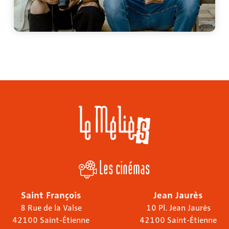
Les cinémas
Saint François
Jean Jaurès
8 Rue de la Valse
10 Pl. Jean Jaurès
42100 Saint-Étienne
42100 Saint-Étienne