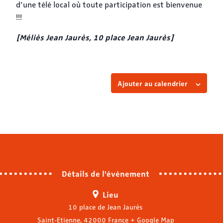
d’une télé local où toute participation est bienvenue
!!!
[Méliès Jean Jaurès, 10 place Jean Jaurès]
Ajouter au calendrier
Détails de l'évènement
Lieu
10 place de Jean Jaurès
Saint-Etienne
,
42000
France
+ Google Map