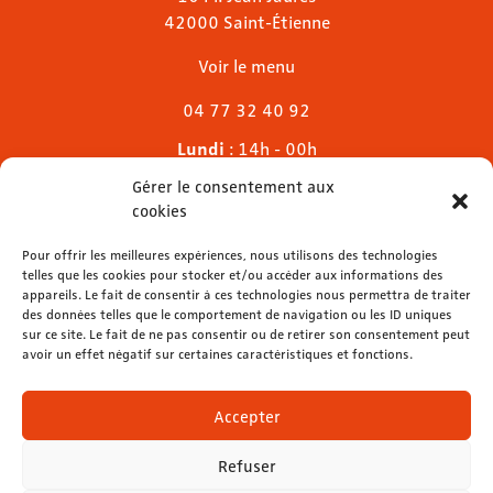
42000 Saint-Étienne
Voir le menu
04 77 32 40 92
Lundi
: 14h - 00h
Mardi & mercredi
: 11h - 00h30
Gérer le consentement aux
Jeudi
: 11h - 1h
cookies
Vendredi & samedi
: 11h - 1h30
Dimanche
Pour offrir les meilleures expériences, nous utilisons des technologies
: 11h - 00h
telles que les cookies pour stocker et/ou accéder aux informations des
appareils. Le fait de consentir à ces technologies nous permettra de traiter
des données telles que le comportement de navigation ou les ID uniques
sur ce site. Le fait de ne pas consentir ou de retirer son consentement peut
avoir un effet négatif sur certaines caractéristiques et fonctions.
contact@lemelies.com
04 77 32 32 01
Accepter
Refuser