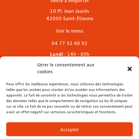
Vente à emporter
10 Pl. Jean Jaurès
42000 Saint-Étienne
Voir le menu
04 77 32 40 92
Lundi
: 14h - 00h
Mardi & mercredi
: 11h - 00h30
Gérer le consentement aux
Jeudi
: 11h - 1h
cookies
Vendredi & samedi
: 11h - 1h30
Pour offrir les meilleures expériences, nous utilisons des technologies
Dimanche
: 11h - 00h
telles que les cookies pour stocker et/ou accéder aux informations des
appareils. Le fait de consentir à ces technologies nous permettra de traiter
des données telles que le comportement de navigation ou les ID uniques
sur ce site. Le fait de ne pas consentir ou de retirer son consentement peut
avoir un effet négatif sur certaines caractéristiques et fonctions.
contact@lemelies.com
04 77 32 32 01
Accepter