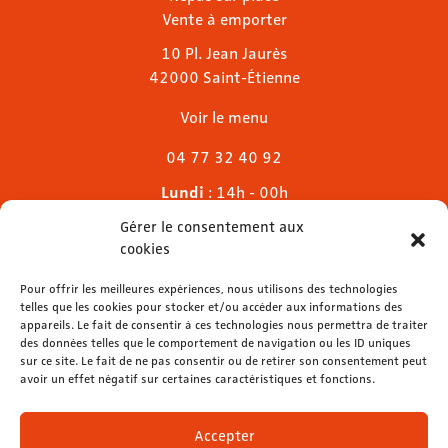
Vente à emporter
10 Pl. Jean Jaurès
42000 Saint-Étienne
Voir le menu
04 77 32 40 92
Lundi
: 14h - 00h
Mardi & mercredi
: 11h - 00h30
Gérer le consentement aux
Jeudi
: 11h - 1h
cookies
Vendredi & samedi
: 11h - 1h30
Pour offrir les meilleures expériences, nous utilisons des technologies
Dimanche
: 11h - 00h
telles que les cookies pour stocker et/ou accéder aux informations des
appareils. Le fait de consentir à ces technologies nous permettra de traiter
des données telles que le comportement de navigation ou les ID uniques
sur ce site. Le fait de ne pas consentir ou de retirer son consentement peut
avoir un effet négatif sur certaines caractéristiques et fonctions.
contact@lemelies.com
04 77 32 32 01
Accepter