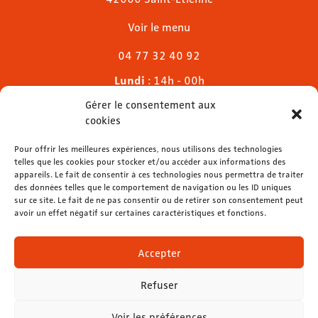
Voir le menu
04 77 32 40 92
Lundi
: 14h - 00h
Mardi & mercredi
: 11h - 00h30
Gérer le consentement aux
Jeudi
: 11h - 1h
cookies
Vendredi & samedi
: 11h - 1h30
Dimanche
Pour offrir les meilleures expériences, nous utilisons des technologies
: 11h - 00h
telles que les cookies pour stocker et/ou accéder aux informations des
appareils. Le fait de consentir à ces technologies nous permettra de traiter
des données telles que le comportement de navigation ou les ID uniques
sur ce site. Le fait de ne pas consentir ou de retirer son consentement peut
avoir un effet négatif sur certaines caractéristiques et fonctions.
contact@lemelies.com
04 77 32 32 01
Accepter
Refuser
Voir les préférences