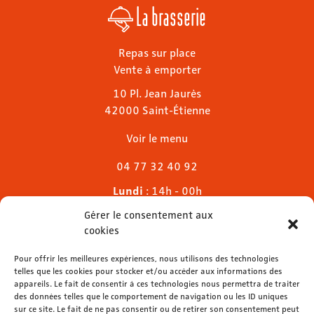
La brasserie
Repas sur place
Vente à emporter
10 Pl. Jean Jaurès
42000 Saint-Étienne
Voir le menu
04 77 32 40 92
Lundi
: 14h - 00h
Mardi & mercredi
: 11h - 00h30
Gérer le consentement aux
Jeudi
: 11h - 1h
cookies
Vendredi & samedi
: 11h - 1h30
Dimanche
Pour offrir les meilleures expériences, nous utilisons des technologies
: 11h - 00h
telles que les cookies pour stocker et/ou accéder aux informations des
appareils. Le fait de consentir à ces technologies nous permettra de traiter
des données telles que le comportement de navigation ou les ID uniques
sur ce site. Le fait de ne pas consentir ou de retirer son consentement peut