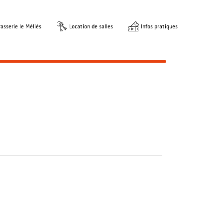
asserie le Méliès
Location de salles
Infos pratiques