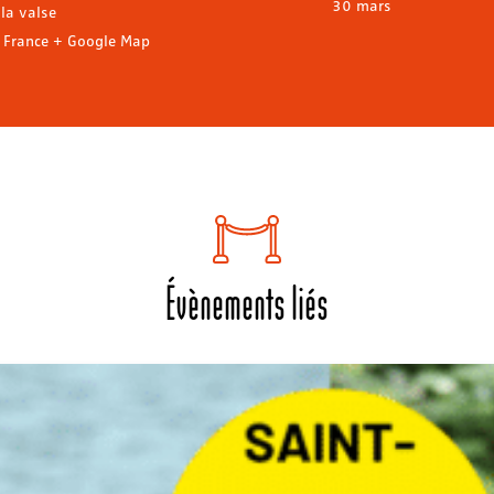
30 mars
 la valse
France
+ Google Map
Évènements liés