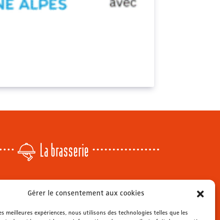
La brasserie
Lundi
: 14h - 00h
Gérer le consentement aux cookies
r
Mardi & mercredi
: 11h - 00h30
Jeudi
: 11h - 1h
les meilleures expériences, nous utilisons des technologies telles que les
s