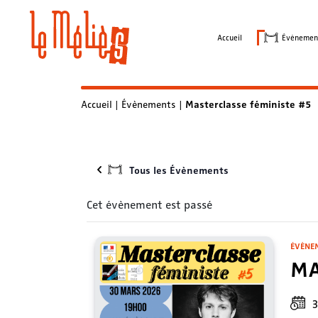
Skip
to
Accueil
Évènemen
content
Accueil
|
Évènements
|
Masterclasse féministe #5
Tous les Évènements
Cet évènement est passé
ÉVÈNE
MA
3