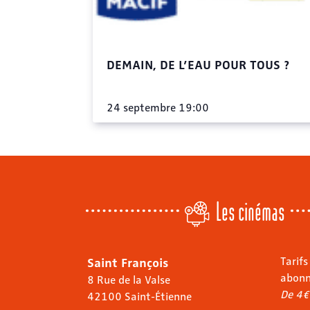
DEMAIN, DE L’EAU POUR TOUS ?
24 septembre 19:00
Les cinémas
Saint François
Tarifs
abon
8 Rue de la Valse
De 4€
42100 Saint-Étienne