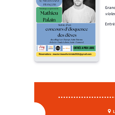
Grand
viole
Entré