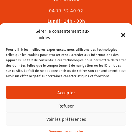
04 77 32 40 92
Lundi
: 14h - 00h
Mardi & mercredi
: 11h - 00h30
Gérer le consentement aux
Jeudi
: 11h - 1h
cookies
Vendredi & samedi
: 11h - 1h30
Dimanche
Pour offrir les meilleures expériences, nous utilisons des technologies
: 11h - 00h
telles que les cookies pour stocker et/ou accéder aux informations des
appareils. Le fait de consentir à ces technologies nous permettra de traiter
des données telles que le comportement de navigation ou les ID uniques
sur ce site. Le fait de ne pas consentir ou de retirer son consentement peut
avoir un effet négatif sur certaines caractéristiques et fonctions.
contact@lemelies.com
04 77 32 32 01
Accepter
Refuser
Voir les préférences
Mentions légales
-
Données personnelles
Données personnelles