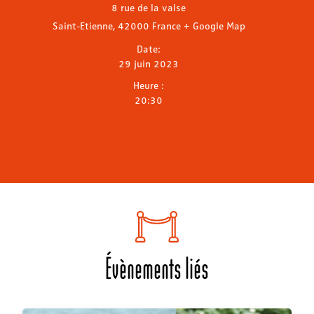
8 rue de la valse
Saint-Etienne
,
42000
France
+ Google Map
Date:
29 juin 2023
Heure :
20:30
Évènements liés