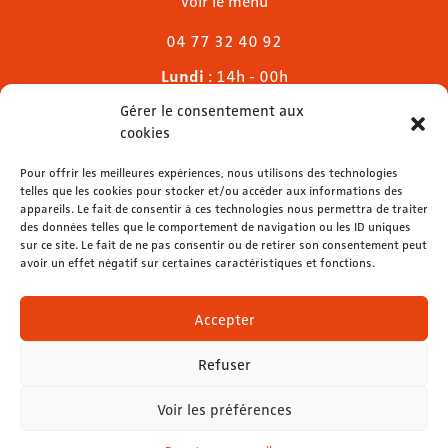
Voir le menu
04 77 32 40 92
Lundi
: 14h - 00h
Mardi & mercredi
: 11h - 00h30
Gérer le consentement aux
Jeudi
: 11h - 1h
cookies
Vendredi & samedi
: 11h - 1h30
Pour offrir les meilleures expériences, nous utilisons des technologies
Dimanche
: 11h - 00h
telles que les cookies pour stocker et/ou accéder aux informations des
appareils. Le fait de consentir à ces technologies nous permettra de traiter
des données telles que le comportement de navigation ou les ID uniques
sur ce site. Le fait de ne pas consentir ou de retirer son consentement peut
avoir un effet négatif sur certaines caractéristiques et fonctions.
contact@lemelies.com
04 77 32 32 01
Accepter
Refuser
Voir les préférences
Mentions légales
-
Données personnelles