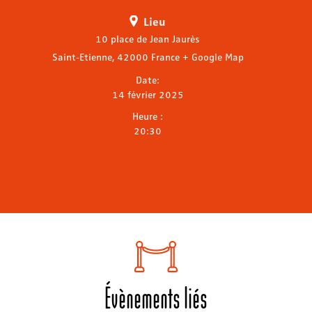
Lieu
10 place de Jean Jaurès
Saint-Etienne
,
42000
France
+ Google Map
Date:
14 février 2025
Heure :
20:30
Évènements liés