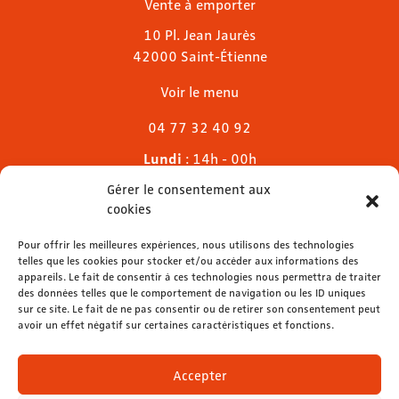
Vente à emporter
10 Pl. Jean Jaurès
42000 Saint-Étienne
Voir le menu
04 77 32 40 92
Lundi
: 14h - 00h
Mardi & mercredi
: 11h - 00h30
Gérer le consentement aux
Jeudi
: 11h - 1h
cookies
Vendredi & samedi
: 11h - 1h30
Dimanche
Pour offrir les meilleures expériences, nous utilisons des technologies
: 11h - 00h
telles que les cookies pour stocker et/ou accéder aux informations des
appareils. Le fait de consentir à ces technologies nous permettra de traiter
des données telles que le comportement de navigation ou les ID uniques
sur ce site. Le fait de ne pas consentir ou de retirer son consentement peut
avoir un effet négatif sur certaines caractéristiques et fonctions.
contact@lemelies.com
04 77 32 32 01
Accepter