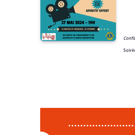
Confé
Soiré