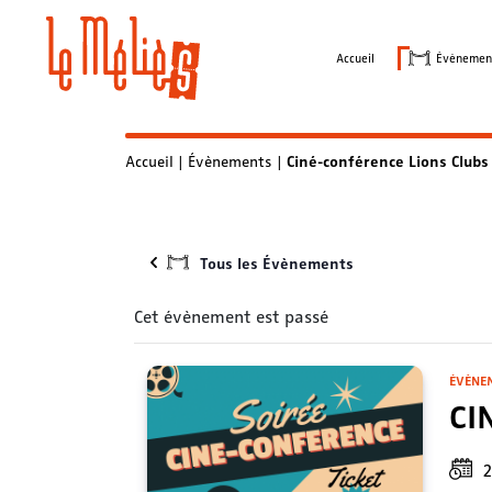
Skip
to
Accueil
Évènemen
content
Accueil
|
Évènements
|
Ciné-conférence Lions Clubs
Tous les Évènements
Cet évènement est passé
ÉVÈNE
CI
2