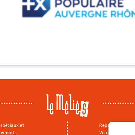
 spéciaux et
Repas sur place
nements
Vente à emporte