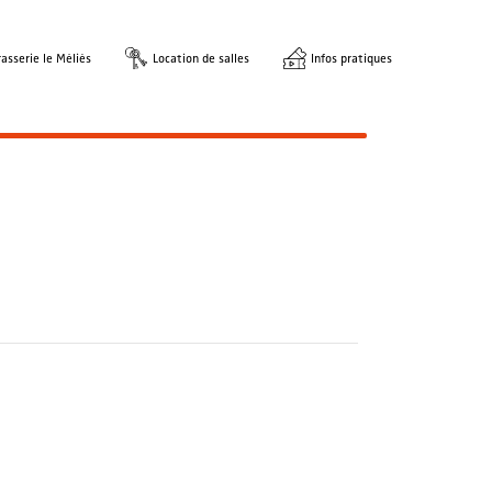
asserie le Méliès
Location de salles
Infos pratiques