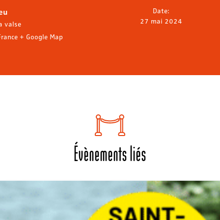
ieu
Date:
27 mai 2024
a valse
France
+ Google Map
Évènements liés