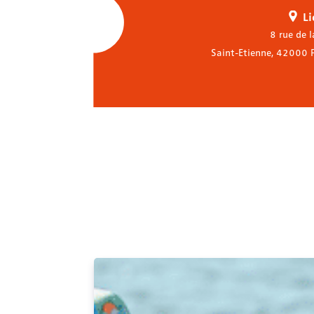
L
8 rue de l
Saint-Etienne
,
42000