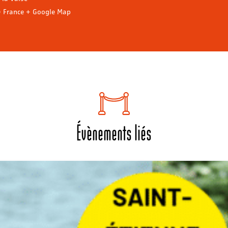
0
France
+ Google Map
Évènements liés