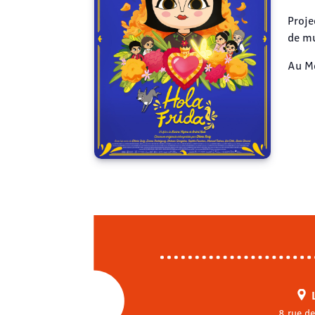
Proje
de mu
Au Mé
8 rue de