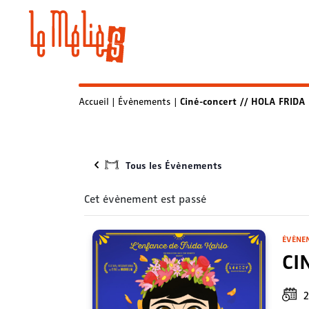
Skip
to
content
Accueil
|
Évènements
|
Ciné-concert // HOLA FRIDA
Tous les Évènements
Cet évènement est passé
ÉVÈNE
CI
2