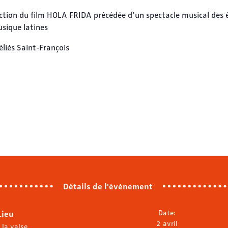
ction du film HOLA FRIDA précédée d’un spectacle musical des 
sique latines
liès Saint-François
Détails de l'évènement
Lieu
Date:
2 avril
 la valse