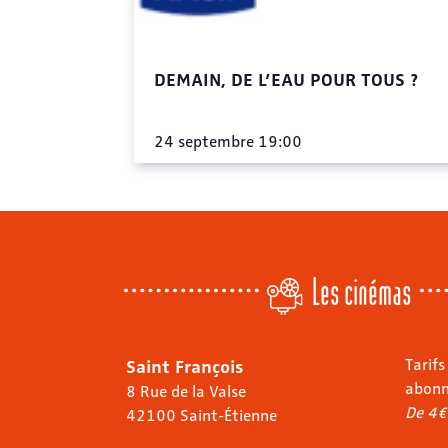
DEMAIN, DE L’EAU POUR TOUS ?
24 septembre 19:00
Les cinémas
Saint François
Tarifs
abon
8 Rue de la Valse
De 4€
42100 Saint-Étienne