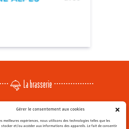
La brasserie
Lundi
: 14h - 00h
Gérer le consentement aux cookies
r
Mardi & mercredi
: 11h - 00h30
Jeudi
: 11h - 1h
les meilleures expériences, nous utilisons des technologies telles que les
s
 stocker et/ou accéder aux informations des appareils. Le fait de consentir
Vendredi & samedi
: 11h - 1h30
ienne