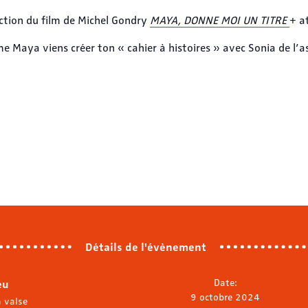
ction du film de Michel Gondry
MAYA, DONNE MOI UN TITRE
+ at
 Maya viens créer ton « cahier à histoires » avec Sonia de l’as
Détails de l'évènement
eu
Date:
9 octobre 2024
a valse