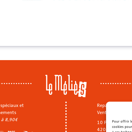
 spéciaux et
Repas sur place
nements
Vente à emporte
 à 8,90€
Pour offrir 
10 Pl. Jean Jaurè
cookies pour
42000 Saint-Ét
à ces techno