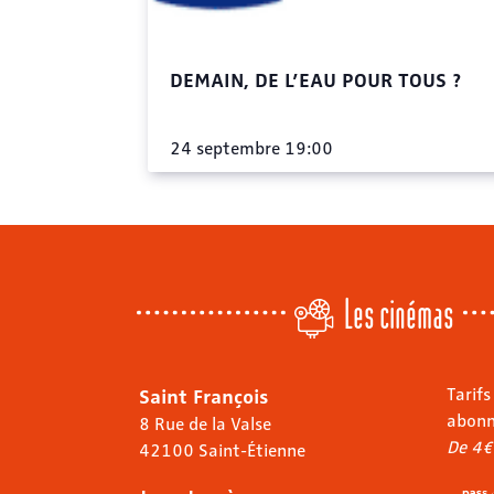
DEMAIN, DE L’EAU POUR TOUS ?
24 septembre 19:00
Les cinémas
Saint François
Tarifs
abon
8 Rue de la Valse
De 4€
42100 Saint-Étienne