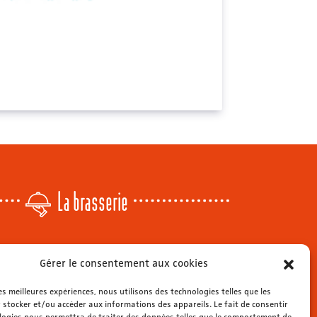
La brasserie
Lundi
: 14h - 00h
Gérer le consentement aux cookies
r
Mardi & mercredi
: 11h - 00h30
Jeudi
: 11h - 1h
les meilleures expériences, nous utilisons des technologies telles que les
s
Vendredi & samedi
 stocker et/ou accéder aux informations des appareils. Le fait de consentir
: 11h - 1h30
ienne
logies nous permettra de traiter des données telles que le comportement de