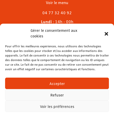
Voir le menu
04 77 32 40 92
Lundi
: 14h - 00h
Mardi & mercredi
: 11h - 00h30
Gérer le consentement aux
Jeudi
: 11h - 1h
cookies
Vendredi & samedi
: 11h - 1h30
Pour offrir les meilleures expériences, nous utilisons des technologies
Dimanche
: 11h - 00h
telles que les cookies pour stocker et/ou accéder aux informations des
appareils. Le fait de consentir à ces technologies nous permettra de traiter
des données telles que le comportement de navigation ou les ID uniques
sur ce site. Le fait de ne pas consentir ou de retirer son consentement peut
avoir un effet négatif sur certaines caractéristiques et fonctions.
contact@lemelies.com
04 77 32 32 01
Accepter
Refuser
Voir les préférences
Mentions légales
-
Données personnelles