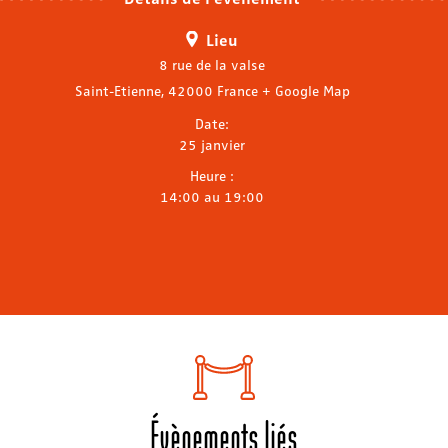
Lieu
8 rue de la valse
Saint-Etienne
,
42000
France
+ Google Map
Date:
25 janvier
Heure :
14:00 au 19:00
Évènements liés