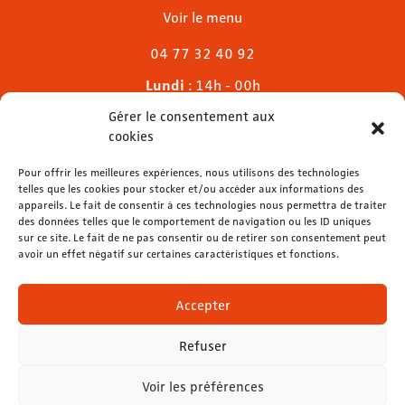
Voir le menu
04 77 32 40 92
Lundi
: 14h - 00h
Mardi & mercredi
: 11h - 00h30
Gérer le consentement aux
Jeudi
: 11h - 1h
cookies
Vendredi & samedi
: 11h - 1h30
Dimanche
Pour offrir les meilleures expériences, nous utilisons des technologies
: 11h - 00h
telles que les cookies pour stocker et/ou accéder aux informations des
appareils. Le fait de consentir à ces technologies nous permettra de traiter
des données telles que le comportement de navigation ou les ID uniques
sur ce site. Le fait de ne pas consentir ou de retirer son consentement peut
avoir un effet négatif sur certaines caractéristiques et fonctions.
contact@lemelies.com
04 77 32 32 01
Accepter
Refuser
Voir les préférences
Mentions légales
-
Données personnelles