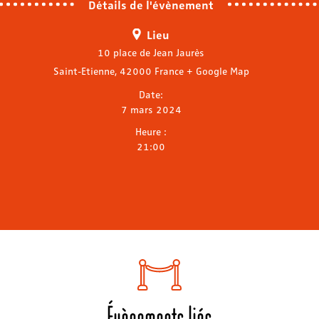
Détails de l'évènement
Lieu
10 place de Jean Jaurès
Saint-Etienne
,
42000
France
+ Google Map
Date:
7 mars 2024
Heure :
21:00
Évènements liés