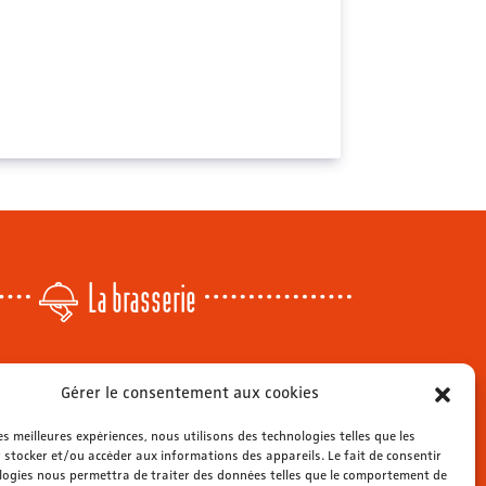
La brasserie
Lundi
: 14h - 00h
Gérer le consentement aux cookies
r
Mardi & mercredi
: 11h - 00h30
Jeudi
: 11h - 1h
les meilleures expériences, nous utilisons des technologies telles que les
s
Vendredi & samedi
 stocker et/ou accéder aux informations des appareils. Le fait de consentir
: 11h - 1h30
ienne
logies nous permettra de traiter des données telles que le comportement de
Dimanche
: 11h - 00h