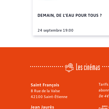
DEMAIN, DE L’EAU POUR TOUS ?
24 septembre 19:00
Les cinémas
Saint François
Tarifs
abon
8 Rue de la Valse
De 4€
42100 Saint-Étienne
Jean Jaurès