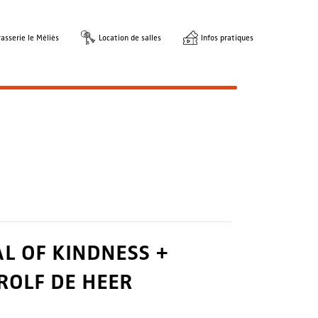
asserie le Méliès
Location de salles
Infos pratiques
AL OF KINDNESS +
ROLF DE HEER