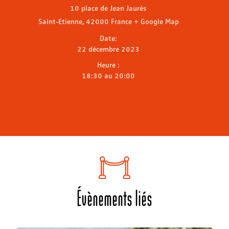
10 place de Jean Jaurès
Saint-Etienne
,
42000
France
+ Google Map
Date:
22 décembre 2023
Heure :
18:30 au 20:00
Évènements liés