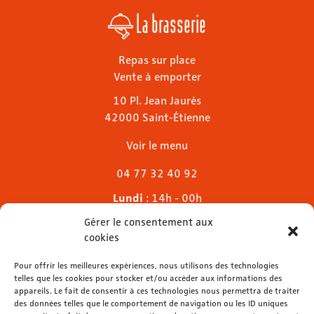
La brasserie
Repas sur place
Vente à emporter
10 Pl. Jean Jaurès
42000 Saint-Étienne
Voir le menu
04 77 32 40 92
Lundi
: 14h - 00h
Mardi & mercredi
: 11h - 00h30
Gérer le consentement aux
Jeudi
: 11h - 1h
cookies
Vendredi & samedi
: 11h - 1h30
Dimanche
Pour offrir les meilleures expériences, nous utilisons des technologies
: 11h - 00h
telles que les cookies pour stocker et/ou accéder aux informations des
appareils. Le fait de consentir à ces technologies nous permettra de traiter
des données telles que le comportement de navigation ou les ID uniques