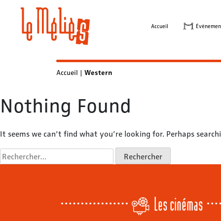
Skip
to
Accueil
Évènemen
content
Accueil
|
Western
Nothing Found
It seems we can’t find what you’re looking for. Perhaps searchi
Rechercher :
Les cinémas