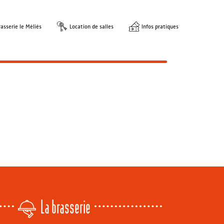
asserie le Méliès
Location de salles
Infos pratiques
La brasserie