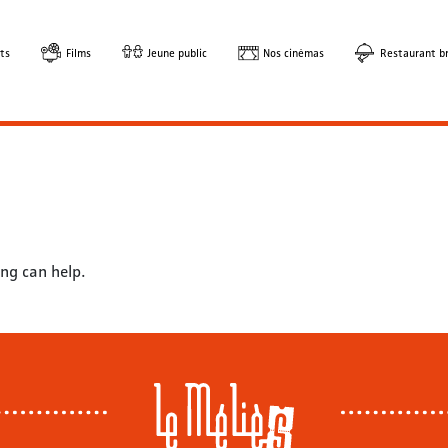
ts
Films
Jeune public
Nos cinémas
Restaurant br
ng can help.