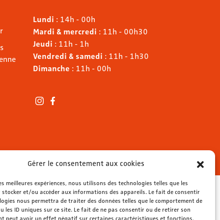
Lundi
: 14h - 00h
r
Mardi & mercredi
: 11h - 00h30
Jeudi
: 11h - 1h
s
Vendredi & samedi
: 11h - 1h30
ienne
Dimanche
: 11h - 00h
Gérer le consentement aux cookies
les meilleures expériences, nous utilisons des technologies telles que les
 stocker et/ou accéder aux informations des appareils. Le fait de consentir
logies nous permettra de traiter des données telles que le comportement de
u les ID uniques sur ce site. Le fait de ne pas consentir ou de retirer son
 peut avoir un effet négatif sur certaines caractéristiques et fonctions.