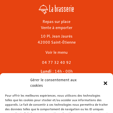
La brasserie
Repas sur place
Vente à emporter
10 Pl. Jean Jaurès
42000 Saint-Étienne
Voir le menu
04 77 32 40 92
Lundi
: 14h - 00h
Mardi & mercredi
: 11h - 00h30
Gérer le consentement aux
Jeudi
: 11h - 1h
cookies
Vendredi & samedi
: 11h - 1h30
Dimanche
Pour offrir les meilleures expériences, nous utilisons des technologies
: 11h - 00h
telles que les cookies pour stocker et/ou accéder aux informations des
appareils. Le fait de consentir à ces technologies nous permettra de traiter
des données telles que le comportement de navigation ou les ID uniques