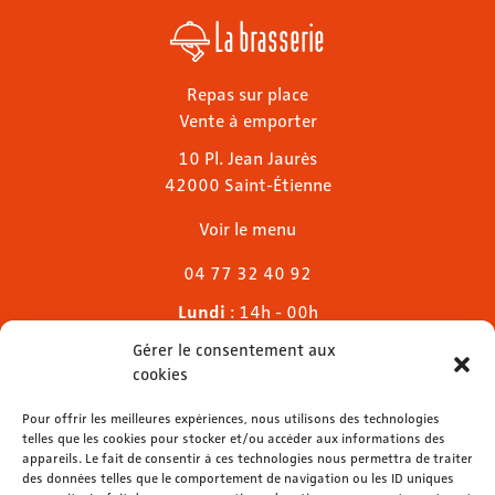
La brasserie
Repas sur place
Vente à emporter
10 Pl. Jean Jaurès
42000 Saint-Étienne
Voir le menu
04 77 32 40 92
Lundi
: 14h - 00h
Mardi & mercredi
: 11h - 00h30
Gérer le consentement aux
Jeudi
: 11h - 1h
cookies
Vendredi & samedi
: 11h - 1h30
Dimanche
Pour offrir les meilleures expériences, nous utilisons des technologies
: 11h - 00h
telles que les cookies pour stocker et/ou accéder aux informations des
appareils. Le fait de consentir à ces technologies nous permettra de traiter
des données telles que le comportement de navigation ou les ID uniques