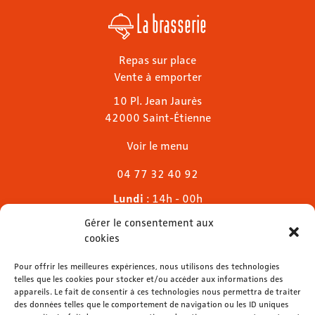
La brasserie
Repas sur place
Vente à emporter
10 Pl. Jean Jaurès
42000 Saint-Étienne
Voir le menu
04 77 32 40 92
Lundi
: 14h - 00h
Mardi & mercredi
: 11h - 00h30
Gérer le consentement aux
Jeudi
: 11h - 1h
cookies
Vendredi & samedi
: 11h - 1h30
Dimanche
Pour offrir les meilleures expériences, nous utilisons des technologies
: 11h - 00h
telles que les cookies pour stocker et/ou accéder aux informations des
appareils. Le fait de consentir à ces technologies nous permettra de traiter
des données telles que le comportement de navigation ou les ID uniques