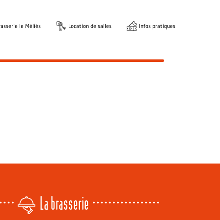
asserie le Méliès
Location de salles
Infos pratiques
La brasserie