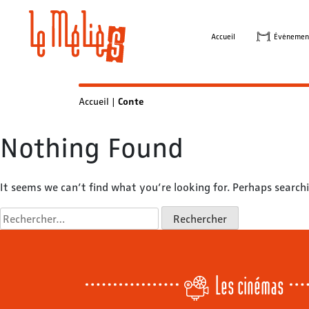
Skip
to
Accueil
Évènemen
content
Accueil
|
Conte
Nothing Found
It seems we can’t find what you’re looking for. Perhaps searchi
Rechercher :
Les cinémas