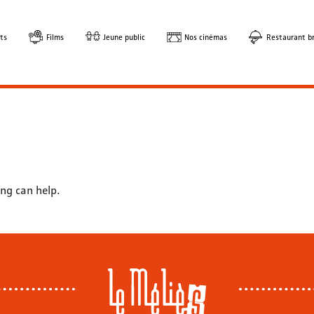
ts
Films
Jeune public
Nos cinémas
Restaurant br
ng can help.