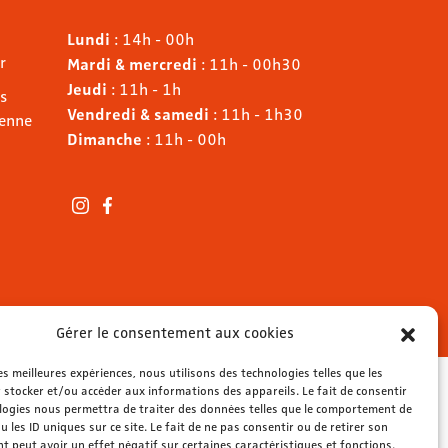
Lundi
: 14h - 00h
r
Mardi & mercredi
: 11h - 00h30
Jeudi
: 11h - 1h
s
Vendredi & samedi
: 11h - 1h30
ienne
Dimanche
: 11h - 00h
Gérer le consentement aux cookies
les meilleures expériences, nous utilisons des technologies telles que les
 stocker et/ou accéder aux informations des appareils. Le fait de consentir
logies nous permettra de traiter des données telles que le comportement de
u les ID uniques sur ce site. Le fait de ne pas consentir ou de retirer son
 peut avoir un effet négatif sur certaines caractéristiques et fonctions.