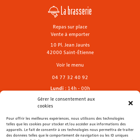
La brasserie
Repas sur place
Vente à emporter
10 Pl. Jean Jaurès
42000 Saint-Étienne
Voir le menu
04 77 32 40 92
Lundi
: 14h - 00h
Mardi & mercredi
: 11h - 00h30
Gérer le consentement aux
Jeudi
: 11h - 1h
cookies
Vendredi & samedi
: 11h - 1h30
Dimanche
Pour offrir les meilleures expériences, nous utilisons des technologies
: 11h - 00h
telles que les cookies pour stocker et/ou accéder aux informations des
appareils. Le fait de consentir à ces technologies nous permettra de traiter
des données telles que le comportement de navigation ou les ID uniques