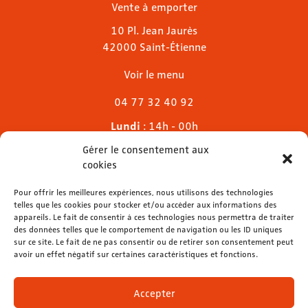
Vente à emporter
10 Pl. Jean Jaurès
42000 Saint-Étienne
Voir le menu
04 77 32 40 92
Lundi
: 14h - 00h
Mardi & mercredi
: 11h - 00h30
Gérer le consentement aux
Jeudi
: 11h - 1h
cookies
Vendredi & samedi
: 11h - 1h30
Pour offrir les meilleures expériences, nous utilisons des technologies
Dimanche
: 11h - 00h
telles que les cookies pour stocker et/ou accéder aux informations des
appareils. Le fait de consentir à ces technologies nous permettra de traiter
des données telles que le comportement de navigation ou les ID uniques
sur ce site. Le fait de ne pas consentir ou de retirer son consentement peut
avoir un effet négatif sur certaines caractéristiques et fonctions.
contact@lemelies.com
04 77 32 32 01
Accepter