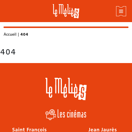
Skip
Accueil
|
404
to
content
404
Les cinémas
Saint François
Jean Jaurès