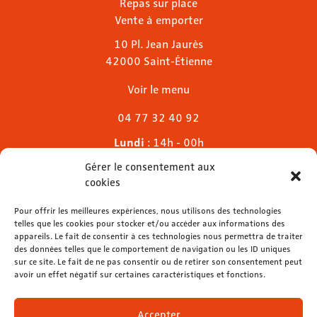
Repas sur place
Vente à emporter
10 Pl. Jean Jaurès
42000 Saint-Étienne
Voir le menu
04 77 32 40 92
Lundi
: 14h - 00h
Mardi & mercredi
: 11h - 00h30
Gérer le consentement aux
Jeudi
: 11h - 1h
cookies
Vendredi & samedi
: 11h - 1h30
Dimanche
Pour offrir les meilleures expériences, nous utilisons des technologies
: 11h - 00h
telles que les cookies pour stocker et/ou accéder aux informations des
appareils. Le fait de consentir à ces technologies nous permettra de traiter
des données telles que le comportement de navigation ou les ID uniques
sur ce site. Le fait de ne pas consentir ou de retirer son consentement peut
avoir un effet négatif sur certaines caractéristiques et fonctions.
contact@lemelies.com
04 77 32 32 01
Accepter