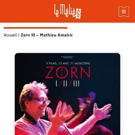
Skip
Accueil
|
Zorn III – Mathieu Amalric
to
content