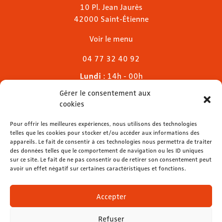
10 Pl. Jean Jaurès
42000 Saint-Étienne
Voir le menu
04 77 32 40 92
Lundi
: 14h - 00h
Mardi & mercredi
: 11h - 00h30
Gérer le consentement aux
Jeudi
: 11h - 1h
cookies
Vendredi & samedi
: 11h - 1h30
Dimanche
Pour offrir les meilleures expériences, nous utilisons des technologies
: 11h - 00h
telles que les cookies pour stocker et/ou accéder aux informations des
appareils. Le fait de consentir à ces technologies nous permettra de traiter
des données telles que le comportement de navigation ou les ID uniques
sur ce site. Le fait de ne pas consentir ou de retirer son consentement peut
avoir un effet négatif sur certaines caractéristiques et fonctions.
contact@lemelies.com
04 77 32 32 01
Accepter
Refuser