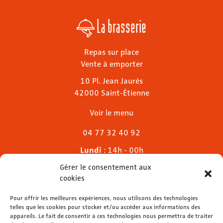
La brasserie
Repas sur place
Vente à emporter
10 Pl. Jean Jaurès
42000 Saint-Étienne
Voir le menu
04 77 32 40 92
Lundi
: 14h - 00h
Mardi & mercredi
: 11h - 00h30
Gérer le consentement aux
Jeudi
: 11h - 1h
cookies
Vendredi & samedi
: 11h - 1h30
Dimanche
Pour offrir les meilleures expériences, nous utilisons des technologies
: 11h - 00h
telles que les cookies pour stocker et/ou accéder aux informations des
appareils. Le fait de consentir à ces technologies nous permettra de traiter