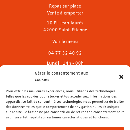
Repas sur place
Vente à emporter
10 Pl. Jean Jaurès
42000 Saint-Étienne
Voir le menu
04 77 32 40 92
Lundi
: 14h - 00h
Mardi & mercredi
: 11h - 00h30
Gérer le consentement aux
Jeudi
: 11h - 1h
cookies
Vendredi & samedi
: 11h - 1h30
Dimanche
Pour offrir les meilleures expériences, nous utilisons des technologies
: 11h - 00h
telles que les cookies pour stocker et/ou accéder aux informations des
appareils. Le fait de consentir à ces technologies nous permettra de traiter
des données telles que le comportement de navigation ou les ID uniques
sur ce site. Le fait de ne pas consentir ou de retirer son consentement peut
avoir un effet négatif sur certaines caractéristiques et fonctions.
contact@lemelies.com
04 77 32 32 01