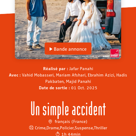
Bande annonce
Réalisé par :
Jafar Panahi
Avec :
Vahid Mobasseri, Mariam Afshari, Ebrahim Azizi, Hadis
Pakbaten, Majid Panahi
Date de sortie :
01 Oct. 2025
Un simple accident
français (France)
Crime
,
Drame
,
Policier
,
Suspense
,
Thriller
1h 44min