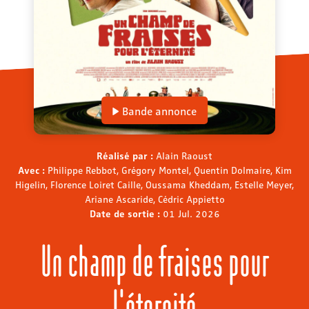
Bande annonce
Réalisé par :
Alain Raoust
Avec :
Philippe Rebbot, Grégory Montel, Quentin Dolmaire, Kim
Higelin, Florence Loiret Caille, Oussama Kheddam, Estelle Meyer,
Ariane Ascaride, Cédric Appietto
Date de sortie :
01 Jul. 2026
Un champ de fraises pour
l'éternité