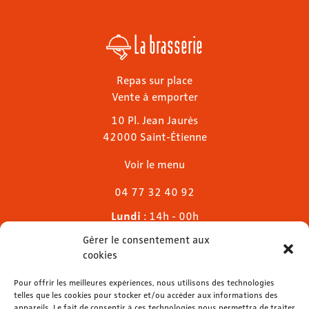
La brasserie
Repas sur place
Vente à emporter
10 Pl. Jean Jaurès
42000 Saint-Étienne
Voir le menu
04 77 32 40 92
Lundi
: 14h - 00h
Mardi & mercredi
: 11h - 00h30
Gérer le consentement aux
Jeudi
: 11h - 1h
cookies
Vendredi & samedi
: 11h - 1h30
Dimanche
Pour offrir les meilleures expériences, nous utilisons des technologies
: 11h - 00h
telles que les cookies pour stocker et/ou accéder aux informations des
appareils. Le fait de consentir à ces technologies nous permettra de traiter