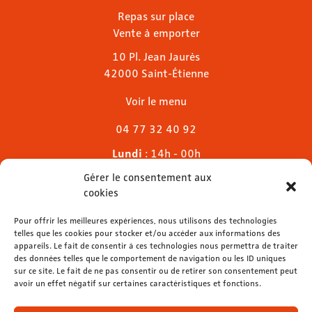
Repas sur place
Vente à emporter
10 Pl. Jean Jaurès
42000 Saint-Étienne
Voir le menu
04 77 32 40 92
Lundi
: 14h - 00h
Mardi & mercredi
: 11h - 00h30
Gérer le consentement aux
Jeudi
: 11h - 1h
cookies
Vendredi & samedi
: 11h - 1h30
Dimanche
Pour offrir les meilleures expériences, nous utilisons des technologies
: 11h - 00h
telles que les cookies pour stocker et/ou accéder aux informations des
appareils. Le fait de consentir à ces technologies nous permettra de traiter
des données telles que le comportement de navigation ou les ID uniques
sur ce site. Le fait de ne pas consentir ou de retirer son consentement peut
avoir un effet négatif sur certaines caractéristiques et fonctions.
contact@lemelies.com
04 77 32 32 01