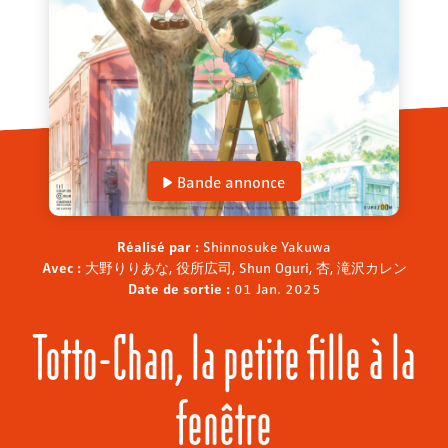
Bande annonce
Réalisé par :
Shinnosuke Yakuwa
Avec :
大野りりあな, 役所広司, Shun Oguri, 杏, 滝沢カレン
Date de sortie :
01 Jan. 2025
Totto-Chan, la petite fille à la
fenêtre