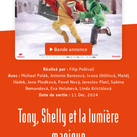
Bande annonce
Réalisé par :
Filip Pošivač
Avec :
Michael Polák, Antonie Baresová, Ivana Uhlířová, Matěj
Hádek, Jana Plodková, Pavel Nový, Jaroslav Plesl, Sabina
Remundová, Eva Holubová, Linda Kristálová
Date de sortie :
11 Dec. 2024
Tony, Shelly et la lumière
magique