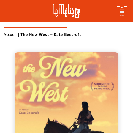
Skip
Accueil
|
The New West – Kate Beecroft
to
content