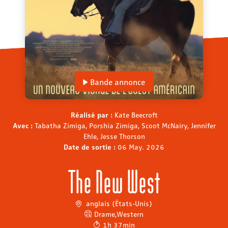
Bande annonce
Réalisé par :
Kate Beecroft
Avec :
Tabatha Zimiga, Porshia Zimiga, Scoot McNairy, Jennifer
Ehle, Jesse Thorson
Date de sortie :
06 May. 2026
The New West
anglais (États-Unis)
Drame
,
Western
1h 37min