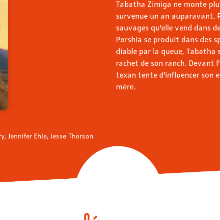
Tabatha Zimiga ne monte plus
survenue un an auparavant. Po
sauvages qu'elle vend dans des
Porshia se produit dans des sp
diable par la queue, Tabatha s
rachet de son ranch. Devant l'
texan tente d'influencer son 
mère.
, Jennifer Ehle, Jesse Thorson