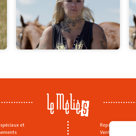
 spéciaux et
Repas sur place
nements
Vente à emporte