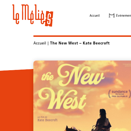
Skip
to
Accueil
Évènemen
content
Accueil
|
The New West – Kate Beecroft