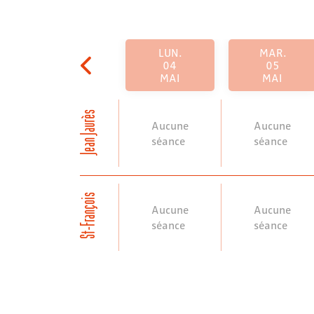
LUN.
MAR.
04
05
MAI
MAI
Jean Jaurès
Aucune
Aucune
séance
séance
St-François
Aucune
Aucune
séance
séance