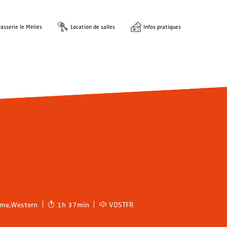
asserie le Méliès
Location de salles
Infos pratiques
ame
,
Western
1h 37min
VOSTFR