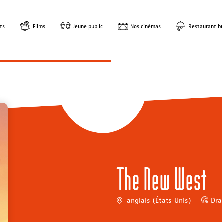
ts
Films
Jeune public
Nos cinémas
Restaurant br
The New West
anglais (États-Unis)
Dr