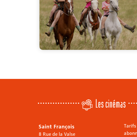
Les cinémas
Saint François
Tarifs
abon
8 Rue de la Valse