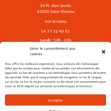
10 Pl. Jean Jaurès
42000 Saint-Étienne
Voir le menu
04 77 32 40 92
Lundi
: 14h - 00h
Mardi & mercredi
: 11h - 00h30
Gérer le consentement aux
Jeudi
: 11h - 1h
cookies
Vendredi & samedi
: 11h - 1h30
Pour offrir les meilleures expériences, nous utilisons des technologies
Dimanche
: 11h - 00h
telles que les cookies pour stocker et/ou accéder aux informations des
appareils. Le fait de consentir à ces technologies nous permettra de traiter
des données telles que le comportement de navigation ou les ID uniques
sur ce site. Le fait de ne pas consentir ou de retirer son consentement peut
avoir un effet négatif sur certaines caractéristiques et fonctions.
contact@lemelies.com
04 77 32 32 01
Accepter