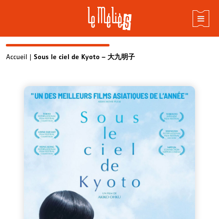
Skip
Accueil
|
Sous le ciel de Kyoto – 大九明子
to
content