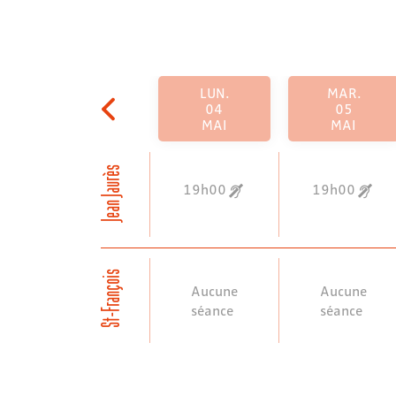
LUN.
MAR.
04
05
MAI
MAI
Jean Jaurès
19h00
19h00
St-François
Aucune
Aucune
séance
séance