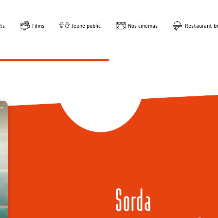
ts
Films
Jeune public
Nos cinémas
Restaurant br
Sorda