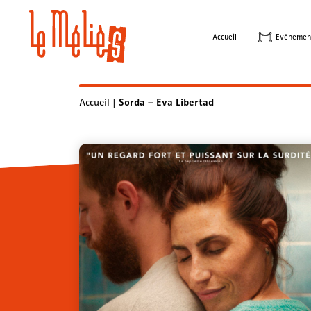
Skip
to
Accueil
Évènemen
content
Accueil
|
Sorda – Eva Libertad