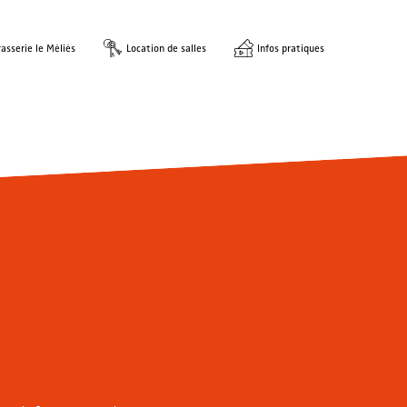
asserie le Méliès
Location de salles
Infos pratiques