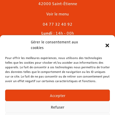
42000 Saint-Étienne
Voir le menu
04 77 32 40 92
Lundi
: 14h - 00h
Mardi & mercredi
: 11h - 00h30
Gérer le consentement aux
Jeudi
: 11h - 1h
cookies
Vendredi & samedi
: 11h - 1h30
Pour offrir les meilleures expériences, nous utilisons des technologies
Dimanche
: 11h - 00h
telles que les cookies pour stocker et/ou accéder aux informations des
appareils. Le fait de consentir à ces technologies nous permettra de traiter
des données telles que le comportement de navigation ou les ID uniques
sur ce site. Le fait de ne pas consentir ou de retirer son consentement peut
avoir un effet négatif sur certaines caractéristiques et fonctions.
contact@lemelies.com
04 77 32 32 01
Accepter
Refuser