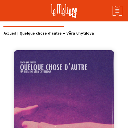
Skip
Accueil
|
Quelque chose d’autre – Věra Chytilová
to
content