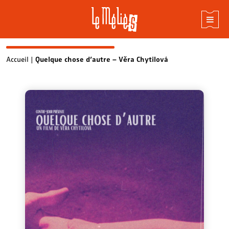
Skip
Accueil
|
Quelque chose d’autre – Věra Chytilová
to
content