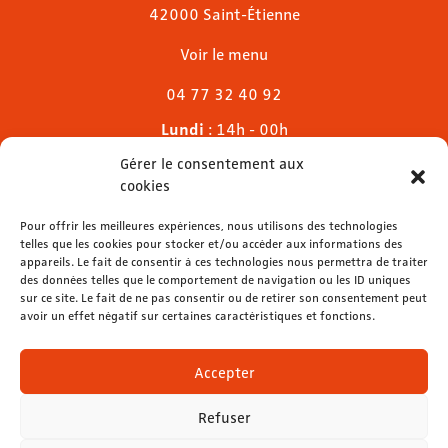
42000 Saint-Étienne
Voir le menu
04 77 32 40 92
Lundi
: 14h - 00h
Mardi & mercredi
: 11h - 00h30
Gérer le consentement aux
Jeudi
: 11h - 1h
cookies
Vendredi & samedi
: 11h - 1h30
Pour offrir les meilleures expériences, nous utilisons des technologies
Dimanche
: 11h - 00h
telles que les cookies pour stocker et/ou accéder aux informations des
appareils. Le fait de consentir à ces technologies nous permettra de traiter
des données telles que le comportement de navigation ou les ID uniques
sur ce site. Le fait de ne pas consentir ou de retirer son consentement peut
avoir un effet négatif sur certaines caractéristiques et fonctions.
contact@lemelies.com
04 77 32 32 01
Accepter
Refuser