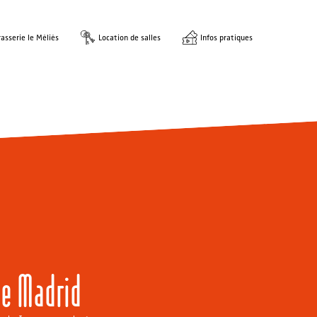
asserie le Méliès
Location de salles
Infos pratiques
 de Madrid