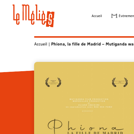
Skip
to
Accueil
Évènemen
content
Accueil
|
Phiona, la fille de Madrid – Mutiganda w