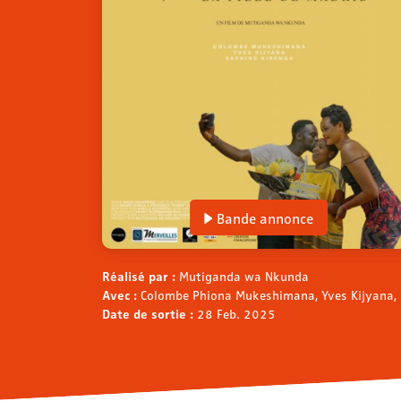
Bande annonce
Réalisé par :
Mutiganda wa Nkunda
Avec :
Colombe Phiona Mukeshimana, Yves Kijyana, 
Date de sortie :
28 Feb. 2025