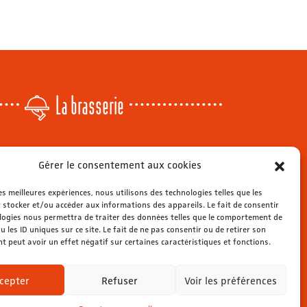
La brasserie
Lundi
: 14h - 00h
Gérer le consentement aux cookies
r
Mardi & mercredi
: 11h - 00h30
Jeudi
: 11h - 1h
les meilleures expériences, nous utilisons des technologies telles que les
s
Vendredi & samedi
 stocker et/ou accéder aux informations des appareils. Le fait de consentir
: 11h - 1h30
ienne
logies nous permettra de traiter des données telles que le comportement de
Dimanche
: 11h - 00h
u les ID uniques sur ce site. Le fait de ne pas consentir ou de retirer son
 peut avoir un effet négatif sur certaines caractéristiques et fonctions.
cepter
Refuser
Voir les préférences