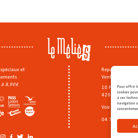
 spéciaux et
Repas sur place
nements
Vente à emporte
 à 8,90€
Pour offrir 
10 Pl. Jean Jaurè
cookies pour
42000 Saint-Ét
à ces techno
navigation o
Voir le menu
consentement
04 77 32 40 92
Ac