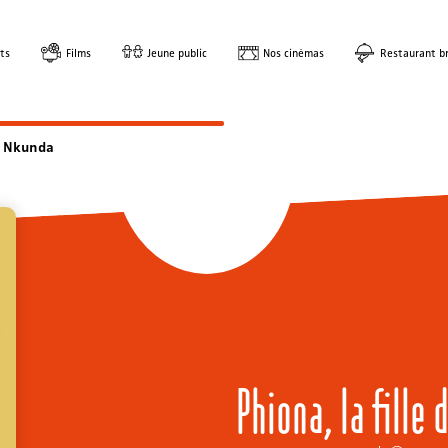
ts
Films
Jeune public
Nos cinémas
Restaurant br
a Nkunda
Phiona, la fille