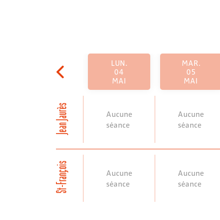
LUN.
MAR.
04
05
MAI
MAI
Jean Jaurès
Aucune
Aucune
séance
séance
St-François
Aucune
Aucune
séance
séance