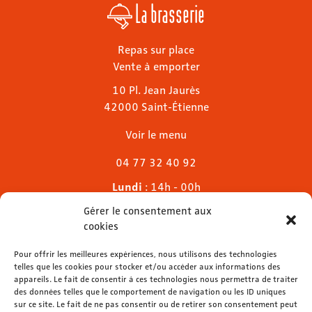
La brasserie
Repas sur place
Vente à emporter
10 Pl. Jean Jaurès
42000 Saint-Étienne
Voir le menu
04 77 32 40 92
Lundi
: 14h - 00h
Mardi & mercredi
: 11h - 00h30
Gérer le consentement aux
Jeudi
: 11h - 1h
cookies
Vendredi & samedi
: 11h - 1h30
Dimanche
Pour offrir les meilleures expériences, nous utilisons des technologies
: 11h - 00h
telles que les cookies pour stocker et/ou accéder aux informations des
appareils. Le fait de consentir à ces technologies nous permettra de traiter
des données telles que le comportement de navigation ou les ID uniques
sur ce site. Le fait de ne pas consentir ou de retirer son consentement peut