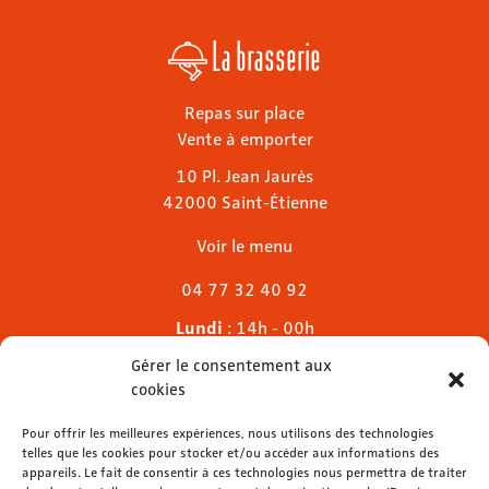
La brasserie
Repas sur place
Vente à emporter
10 Pl. Jean Jaurès
42000 Saint-Étienne
Voir le menu
04 77 32 40 92
Lundi
: 14h - 00h
Mardi & mercredi
: 11h - 00h30
Gérer le consentement aux
Jeudi
: 11h - 1h
cookies
Vendredi & samedi
: 11h - 1h30
Pour offrir les meilleures expériences, nous utilisons des technologies
Dimanche
: 11h - 00h
telles que les cookies pour stocker et/ou accéder aux informations des
appareils. Le fait de consentir à ces technologies nous permettra de traiter