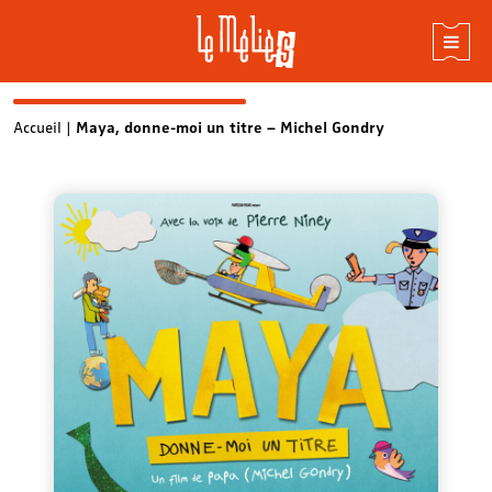
Skip
Accueil
|
Maya, donne-moi un titre – Michel Gondry
to
content