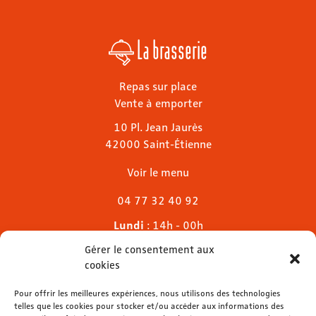
La brasserie
Repas sur place
Vente à emporter
10 Pl. Jean Jaurès
42000 Saint-Étienne
Voir le menu
04 77 32 40 92
Lundi
: 14h - 00h
Mardi & mercredi
: 11h - 00h30
Gérer le consentement aux
Jeudi
: 11h - 1h
cookies
Vendredi & samedi
: 11h - 1h30
Dimanche
Pour offrir les meilleures expériences, nous utilisons des technologies
: 11h - 00h
telles que les cookies pour stocker et/ou accéder aux informations des