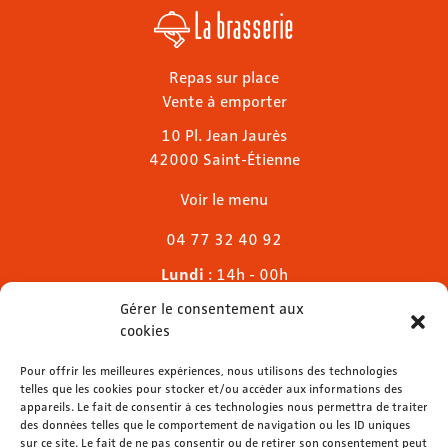
La brasserie
Repas sur place
Vente à emporter
10 Pl. Jean Jaurès
42000 Saint-Étienne
Voir le menu
04 77 32 40 92
Lundi
: 14h - 00h
Mardi & mercredi
: 11h - 00h30
Gérer le consentement aux
Jeudi
: 11h - 1h
cookies
Vendredi & samedi
: 11h - 1h30
Dimanche
Pour offrir les meilleures expériences, nous utilisons des technologies
: 11h - 00h
telles que les cookies pour stocker et/ou accéder aux informations des
appareils. Le fait de consentir à ces technologies nous permettra de traiter
des données telles que le comportement de navigation ou les ID uniques
sur ce site. Le fait de ne pas consentir ou de retirer son consentement peut